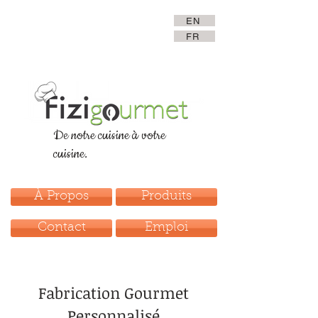
EN
FR
De notre cuisine à votre
cuisine.
À Propos
Produits
Contact
Emploi
Fabrication Gourmet
Personnalisé