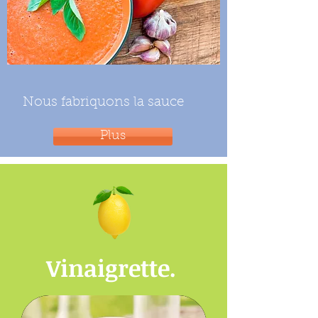
Nous fabriquons la sauce
Plus
Vinaigrette.